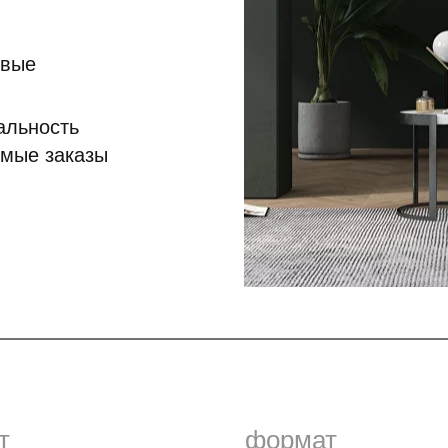
ивые
альность
емые заказы
т
формат