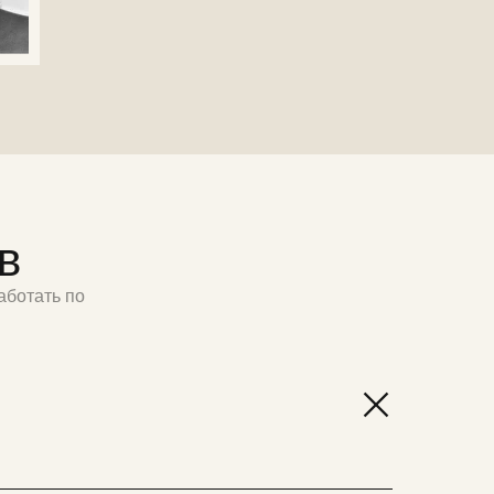
в
аботать по