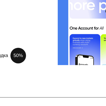
идка
50%