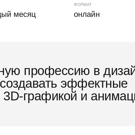
ФОРМАТ
дый месяц
онлайн
ессии
ную профессию в диза
ь создавать эффектные
с 3D-графикой и анимац