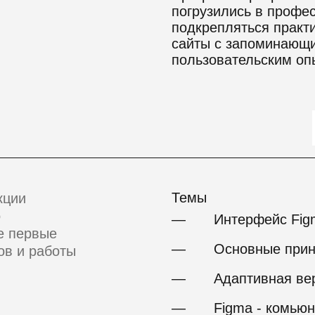
погрузились в профес
подкрепляться практи
сайты с запоминающ
пользовательским оп
Темы
кции
о
—
Интерфейс Fig
е первые
—
Основные прин
ов и работы
—
Адаптивная ве
—
Figma - комью